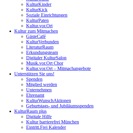
KulturKinder
KulturKick
Soziale Einrichtungen
KulturPaten
Kultur.vor.Ort
Kultur zum Mitmachen
GästeCafé
KulturVerbunden
LiteraturRaum
Erkundungsteam
Digitaler KulturSalon
Musik.vor.Ort Chor
Kultur.vor.Ort – Mitmachangebote
Unterstützen Sie uns!
Spenden
Mitglied werden
Unternehmen
Ehrenamt
KulturWunschAktionen
Geburtstags- und Jubiläumsspenden
KulturRaum
plus
Digitale Hilfe
Kultur barrierefrei München
Eintritt.Frei Kalender