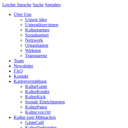
Leichte Sprache
Suche
Spenden
Über Uns
Unsere Idee
Unterstützer:innen
Kulturpartner
Sozialpartner
Netzwerk
Organisation
Wirkung
Transparenz
Team
Newsletter
FAQ
Kontakt
Kartenvermittlung
KulturGäste
KulturKinder
KulturKick
Soziale Einrichtungen
KulturPaten
Kultur.vor.Ort
Kultur zum Mitmachen
GästeCafé
KulturVerbunden