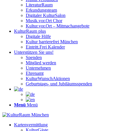
LiteraturRaum
Erkundungsteam
Digitaler KulturSalon
Musik.vor.Ort Chor
Kultur.vor.Ort – Mitmachangebote
KulturRaum
plus
Digitale Hilfe
Kultur barrierefrei München
Eintritt.Frei Kalender
Unterstützen Sie uns!
Spenden
Mitglied werden
Unternehmen
Ehrenamt
KulturWunschAktionen
Geburtstags- und Jubiläumsspenden
Menü
Menü
Kartenvermittlung
KulturGäste