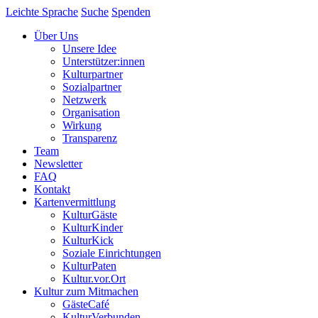
Leichte Sprache
Suche
Spenden
Über Uns
Unsere Idee
Unterstützer:innen
Kulturpartner
Sozialpartner
Netzwerk
Organisation
Wirkung
Transparenz
Team
Newsletter
FAQ
Kontakt
Kartenvermittlung
KulturGäste
KulturKinder
KulturKick
Soziale Einrichtungen
KulturPaten
Kultur.vor.Ort
Kultur zum Mitmachen
GästeCafé
KulturVerbunden