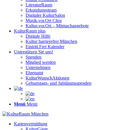
LiteraturRaum
Erkundungsteam
Digitaler KulturSalon
Musik.vor.Ort Chor
Kultur.vor.Ort – Mitmachangebote
KulturRaum
plus
Digitale Hilfe
Kultur barrierefrei München
Eintritt.Frei Kalender
Unterstützen Sie uns!
Spenden
Mitglied werden
Unternehmen
Ehrenamt
KulturWunschAktionen
Geburtstags- und Jubiläumsspenden
Menü
Menü
Kartenvermittlung
KulturGäste