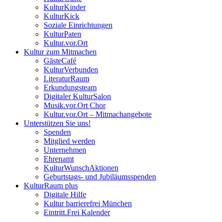
KulturKinder
KulturKick
Soziale Einrichtungen
KulturPaten
Kultur.vor.Ort
Kultur zum Mitmachen
GästeCafé
KulturVerbunden
LiteraturRaum
Erkundungsteam
Digitaler KulturSalon
Musik.vor.Ort Chor
Kultur.vor.Ort – Mitmachangebote
Unterstützen Sie uns!
Spenden
Mitglied werden
Unternehmen
Ehrenamt
KulturWunschAktionen
Geburtstags- und Jubiläumsspenden
KulturRaum
plus
Digitale Hilfe
Kultur barrierefrei München
Eintritt.Frei Kalender