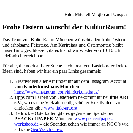
Bild: Mitchell Maglio auf Unsplash
Frohe Ostern wünscht der KulturRaum!
Das Team von KulturRaum München wünscht allen frohe Ostern
und erholsame Feiertage. Am Karfreitag und Ostermontag bleibt
unser Büro geschlossen, danach sind wir wieder von 10-16 Uhr
telefonisch erreichbar.
Für alle, die noch auf der Suche nach kreativen Bastel- oder Deko-
Ideen sind, haben wir hier ein paar Links gesammelt:
Kreativideen aller Art findet ihr auf dem Instagram-Account
vom
Kinderkunsthaus München
:
https://www.instagram.com/kinderkunsthaus/
Tipps zum Färben von Ostereiern bekommt ihr bei
little ART
e.V.
, wo es eine Vielzahl richtig schöner Kreativideen zu
entdecken gibt:
www.little-art.org
Bedruckte Osterkarten gibt es gegen eine Spende bei
PEACE of PAPER
München:
www.peaceofpaper-
workshop.de
– die Spenden gehen wie immer an NGO’s wie
z. B. die
Sea Watch Crew