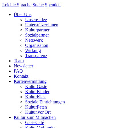
Leichte Sprache
Suche
Spenden
Über Uns
Unsere Idee
Unterstützer:innen
Kulturpartner
Sozialpartner
Netzwerk
Organisation
Wirkung
Transparenz
Team
Newsletter
FAQ
Kontakt
Kartenvermittlung
KulturGäste
KulturKinder
KulturKick
Soziale Einrichtungen
KulturPaten
Kultur.vor.Ort
Kultur zum Mitmachen
GästeCafé
KulturVerbunden