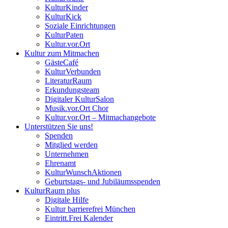
KulturKinder
KulturKick
Soziale Einrichtungen
KulturPaten
Kultur.vor.Ort
Kultur zum Mitmachen
GästeCafé
KulturVerbunden
LiteraturRaum
Erkundungsteam
Digitaler KulturSalon
Musik.vor.Ort Chor
Kultur.vor.Ort – Mitmachangebote
Unterstützen Sie uns!
Spenden
Mitglied werden
Unternehmen
Ehrenamt
KulturWunschAktionen
Geburtstags- und Jubiläumsspenden
KulturRaum
plus
Digitale Hilfe
Kultur barrierefrei München
Eintritt.Frei Kalender