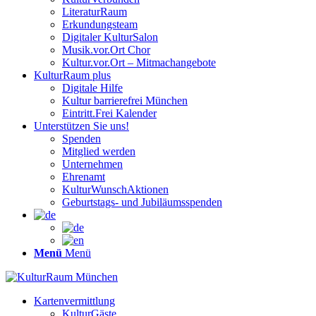
LiteraturRaum
Erkundungsteam
Digitaler KulturSalon
Musik.vor.Ort Chor
Kultur.vor.Ort – Mitmachangebote
KulturRaum
plus
Digitale Hilfe
Kultur barrierefrei München
Eintritt.Frei Kalender
Unterstützen Sie uns!
Spenden
Mitglied werden
Unternehmen
Ehrenamt
KulturWunschAktionen
Geburtstags- und Jubiläumsspenden
Menü
Menü
Kartenvermittlung
KulturGäste