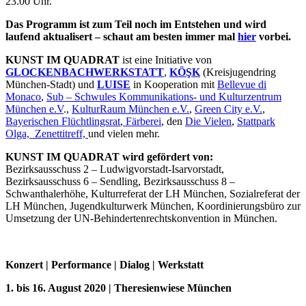
23.00 Uhr.
Das Programm ist zum Teil noch im Entstehen und wird
laufend aktualisert – schaut am besten immer mal
hier
vorbei.
KUNST IM QUADRAT
ist eine Initiative von
GLOCKENBACHWERKSTATT
,
KÖŞK
(Kreisjugendring
München-Stadt) und
LUISE
in Kooperation mit
Bellevue di
Monaco
,
Sub – Schwules Kommunikations- und Kulturzentrum
München e.V
.,
KulturRaum München e.V.
,
Green City e.V.
,
Bayerischen Flüchtlingsrat
,
Färberei
, den
Die Vielen
,
Stattpark
Olga,
Zenettitref
f,
und vielen mehr.
KUNST IM QUADRAT wird gefördert von:
Bezirksausschuss 2 – Ludwigvorstadt-Isarvorstadt,
Bezirksausschuss 6 – Sendling, Bezirksausschuss 8 –
Schwanthalerhöhe, Kulturreferat der LH München, Sozialreferat der
LH München, Jugendkulturwerk München, Koordinierungsbüro zur
Umsetzung der UN-Behindertenrechtskonvention in München.
Konzert | Performance | Dialog | Werkstatt
1. bis 16. August 2020 | Theresienwiese München