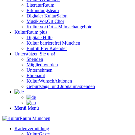
LiteraturRaum
Erkundungsteam
Digitaler KulturSalon
Musik.vor.Ort Chor
Kultur.vor.Ort – Mitmachangebote
KulturRaum
plus
Digitale Hilfe
Kultur barrierefrei München
Eintritt.Frei Kalender
Unterstützen Sie uns!
Spenden
Mitglied werden
Unternehmen
Ehrenamt
KulturWunschAktionen
Geburtstags- und Jubiläumsspenden
Menü
Menü
Kartenvermittlung
KulturGäste