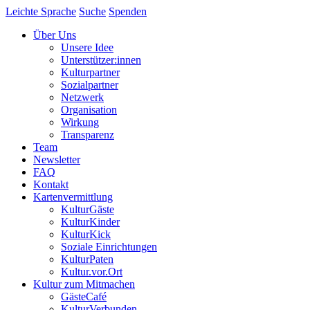
Leichte Sprache
Suche
Spenden
Über Uns
Unsere Idee
Unterstützer:innen
Kulturpartner
Sozialpartner
Netzwerk
Organisation
Wirkung
Transparenz
Team
Newsletter
FAQ
Kontakt
Kartenvermittlung
KulturGäste
KulturKinder
KulturKick
Soziale Einrichtungen
KulturPaten
Kultur.vor.Ort
Kultur zum Mitmachen
GästeCafé
KulturVerbunden