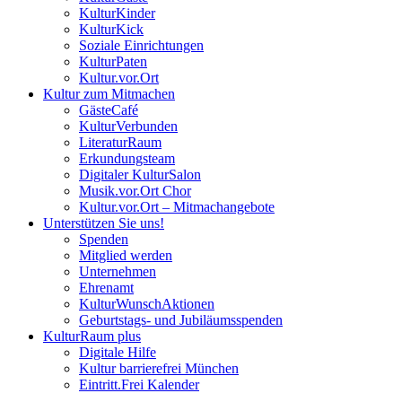
KulturKinder
KulturKick
Soziale Einrichtungen
KulturPaten
Kultur.vor.Ort
Kultur zum Mitmachen
GästeCafé
KulturVerbunden
LiteraturRaum
Erkundungsteam
Digitaler KulturSalon
Musik.vor.Ort Chor
Kultur.vor.Ort – Mitmachangebote
Unterstützen Sie uns!
Spenden
Mitglied werden
Unternehmen
Ehrenamt
KulturWunschAktionen
Geburtstags- und Jubiläumsspenden
KulturRaum
plus
Digitale Hilfe
Kultur barrierefrei München
Eintritt.Frei Kalender