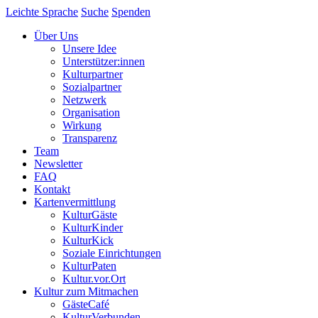
Leichte Sprache
Suche
Spenden
Über Uns
Unsere Idee
Unterstützer:innen
Kulturpartner
Sozialpartner
Netzwerk
Organisation
Wirkung
Transparenz
Team
Newsletter
FAQ
Kontakt
Kartenvermittlung
KulturGäste
KulturKinder
KulturKick
Soziale Einrichtungen
KulturPaten
Kultur.vor.Ort
Kultur zum Mitmachen
GästeCafé
KulturVerbunden