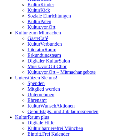
KulturKinder
KulturKick
Soziale Einrichtungen
KulturPaten
Kultur.vor.Ort
Kultur zum Mitmachen
GästeCafé
KulturVerbunden
LiteraturRaum
Erkundungsteam
Digitaler KulturSalon
Musik.vor.Ort Chor
Kultur.vor.Ort – Mitmachangebote
Unterstützen Sie uns!
Spenden
Mitglied werden
Unternehmen
Ehrenamt
KulturWunschAktionen
Geburtstags- und Jubiläumsspenden
KulturRaum
plus
Digitale Hilfe
Kultur barrierefrei München
Eintritt.Frei Kalender