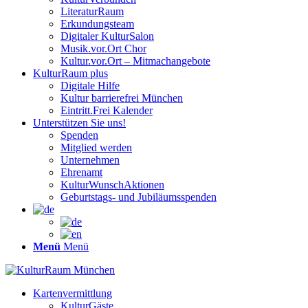
LiteraturRaum
Erkundungsteam
Digitaler KulturSalon
Musik.vor.Ort Chor
Kultur.vor.Ort – Mitmachangebote
KulturRaum
plus
Digitale Hilfe
Kultur barrierefrei München
Eintritt.Frei Kalender
Unterstützen Sie uns!
Spenden
Mitglied werden
Unternehmen
Ehrenamt
KulturWunschAktionen
Geburtstags- und Jubiläumsspenden
Menü
Menü
Kartenvermittlung
KulturGäste