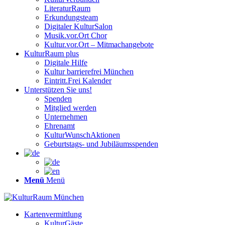
LiteraturRaum
Erkundungsteam
Digitaler KulturSalon
Musik.vor.Ort Chor
Kultur.vor.Ort – Mitmachangebote
KulturRaum
plus
Digitale Hilfe
Kultur barrierefrei München
Eintritt.Frei Kalender
Unterstützen Sie uns!
Spenden
Mitglied werden
Unternehmen
Ehrenamt
KulturWunschAktionen
Geburtstags- und Jubiläumsspenden
Menü
Menü
Kartenvermittlung
KulturGäste