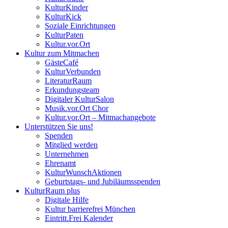
KulturKinder
KulturKick
Soziale Einrichtungen
KulturPaten
Kultur.vor.Ort
Kultur zum Mitmachen
GästeCafé
KulturVerbunden
LiteraturRaum
Erkundungsteam
Digitaler KulturSalon
Musik.vor.Ort Chor
Kultur.vor.Ort – Mitmachangebote
Unterstützen Sie uns!
Spenden
Mitglied werden
Unternehmen
Ehrenamt
KulturWunschAktionen
Geburtstags- und Jubiläumsspenden
KulturRaum
plus
Digitale Hilfe
Kultur barrierefrei München
Eintritt.Frei Kalender