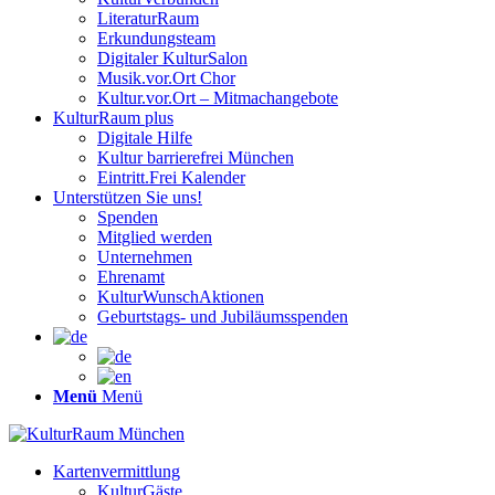
LiteraturRaum
Erkundungsteam
Digitaler KulturSalon
Musik.vor.Ort Chor
Kultur.vor.Ort – Mitmachangebote
KulturRaum
plus
Digitale Hilfe
Kultur barrierefrei München
Eintritt.Frei Kalender
Unterstützen Sie uns!
Spenden
Mitglied werden
Unternehmen
Ehrenamt
KulturWunschAktionen
Geburtstags- und Jubiläumsspenden
Menü
Menü
Kartenvermittlung
KulturGäste