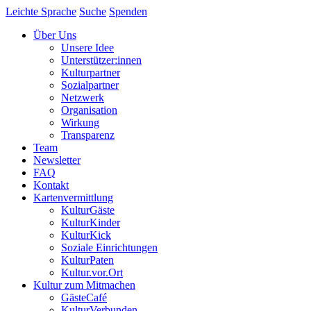
Leichte Sprache
Suche
Spenden
Über Uns
Unsere Idee
Unterstützer:innen
Kulturpartner
Sozialpartner
Netzwerk
Organisation
Wirkung
Transparenz
Team
Newsletter
FAQ
Kontakt
Kartenvermittlung
KulturGäste
KulturKinder
KulturKick
Soziale Einrichtungen
KulturPaten
Kultur.vor.Ort
Kultur zum Mitmachen
GästeCafé
KulturVerbunden