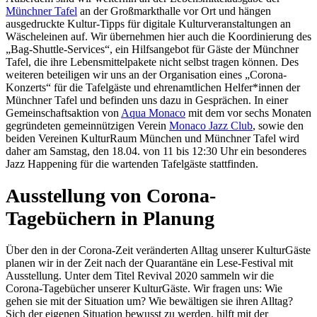
Münchner Tafel
an der Großmarkthalle vor Ort und hängen
ausgedruckte Kultur-Tipps für digitale Kulturveranstaltungen an
Wäscheleinen auf. Wir übernehmen hier auch die Koordinierung des
„Bag-Shuttle-Services“, ein Hilfsangebot für Gäste der Münchner
Tafel, die ihre Lebensmittelpakete nicht selbst tragen können. Des
weiteren beteiligen wir uns an der Organisation eines „Corona-
Konzerts“ für die Tafelgäste und ehrenamtlichen Helfer*innen der
Münchner Tafel und befinden uns dazu in Gesprächen. In einer
Gemeinschaftsaktion von
Aqua Monaco
mit dem vor sechs Monaten
gegründeten gemeinnützigen Verein
Monaco Jazz Club
, sowie den
beiden Vereinen KulturRaum München und Münchner Tafel wird
daher am Samstag, den 18.04. von 11 bis 12:30 Uhr ein besonderes
Jazz Happening für die wartenden Tafelgäste stattfinden.
Ausstellung von Corona-
Tagebüchern in Planung
Über den in der Corona-Zeit veränderten Alltag unserer KulturGäste
planen wir in der Zeit nach der Quarantäne ein Lese-Festival mit
Ausstellung. Unter dem Titel Revival 2020 sammeln wir die
Corona-Tagebücher unserer KulturGäste. Wir fragen uns: Wie
gehen sie mit der Situation um? Wie bewältigen sie ihren Alltag?
Sich der eigenen Situation bewusst zu werden, hilft mit der