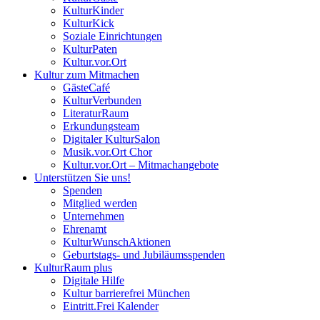
KulturKinder
KulturKick
Soziale Einrichtungen
KulturPaten
Kultur.vor.Ort
Kultur zum Mitmachen
GästeCafé
KulturVerbunden
LiteraturRaum
Erkundungsteam
Digitaler KulturSalon
Musik.vor.Ort Chor
Kultur.vor.Ort – Mitmachangebote
Unterstützen Sie uns!
Spenden
Mitglied werden
Unternehmen
Ehrenamt
KulturWunschAktionen
Geburtstags- und Jubiläumsspenden
KulturRaum
plus
Digitale Hilfe
Kultur barrierefrei München
Eintritt.Frei Kalender