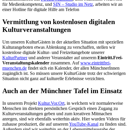
für Medienkompetenz, und
SIN – Studio im Netz
, arbei
ten wir an
einer Hotline für digitale Hilfe am Telefon
Vermittlung von kostenlosen digitalen
Kulturveranstaltungen
Um unseren KulturGästen in der aktuellen Situation mit speziellen
Kulturangeboten etwas Ablenkung zu verschaffen, stellen wir
kostenlose digitale Kultur- und Freizeitangebote unserer
KulturPartner
und anderer Veranstalter auf unserem
Eintritt.Frei-
Veranstaltungskalender
zusammen. Auf
www.eintrittfrei-
muenchen.de
findet sich ein Kalender, der allen MünchnerInnen
zugänglich ist. So müssen unsere KulturGäste trotz der schwierigen
Situation nicht ganz auf kulturelle Erlebnisse verzichten.
Auch an der Münchner Tafel im Einsatz
In unserem Projekt
Kultur.Vor.Ort
, in welchem wir normalerweise
Menschen im direkten persönlichen Gespräch einen Zugang zu
Kulturveranstaltungen geben und zum kreativen Mitmachen
anregen, sind wir ebenfalls weiterhin aktiv. Hier wurden Videos für
zuhause produziert, die auf unserem
YouTube-Kanal
zu finden sind.
Außerdem sind wir weiterhin an der Lebensmittelausgabe der