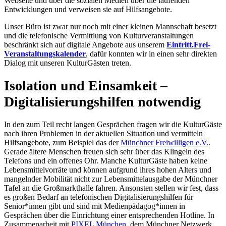
Webseite und über die sozialen Medien über die laufenden
Entwicklungen und verweisen sie auf Hilfsangebote.
Unser Büro ist zwar nur noch mit einer kleinen Mannschaft besetzt
und die telefonische Vermittlung von Kulturveranstaltungen
beschränkt sich auf digitale Angebote aus unserem
Eintritt.Frei-
Veranstaltungskalender
, dafür konnten wir in einen sehr direkten
Dialog mit unseren KulturGästen treten.
Isolation und Einsamkeit –
Digitalisierungshilfen notwendig
In den zum Teil recht langen Gesprächen fragen wir die KulturGäste
nach ihren Problemen in der aktuellen Situation und vermitteln
Hilfsangebote, zum Beispiel das der
Münchner Freiwilligen e.V.
.
Gerade ältere Menschen freuen sich sehr über das Klingeln des
Telefons und ein offenes Ohr. Manche KulturGäste haben
keine
Lebensmittelvorräte und können aufgrund ihres hohen Alters und
mangelnder Mobilität nicht zur Lebensmittelausgabe der Münchner
Tafel an die Großmarkthalle fahren. Ansonsten stellen wir fest, dass
es großen Bedarf an telefonischen Digitalisierungshilfen für
Senior*innen gibt und sind mit Medienpädagog*innen in
Gesprächen über die Einrichtung einer entsprechenden Hotline. In
Zusammenarbeit mit
PIXEL München
, dem Münchner Netzwerk