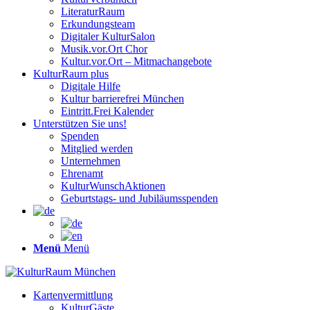
LiteraturRaum
Erkundungsteam
Digitaler KulturSalon
Musik.vor.Ort Chor
Kultur.vor.Ort – Mitmachangebote
KulturRaum
plus
Digitale Hilfe
Kultur barrierefrei München
Eintritt.Frei Kalender
Unterstützen Sie uns!
Spenden
Mitglied werden
Unternehmen
Ehrenamt
KulturWunschAktionen
Geburtstags- und Jubiläumsspenden
Menü
Menü
Kartenvermittlung
KulturGäste