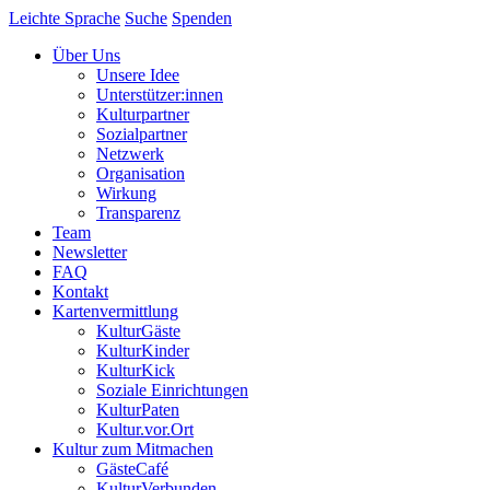
Leichte Sprache
Suche
Spenden
Über Uns
Unsere Idee
Unterstützer:innen
Kulturpartner
Sozialpartner
Netzwerk
Organisation
Wirkung
Transparenz
Team
Newsletter
FAQ
Kontakt
Kartenvermittlung
KulturGäste
KulturKinder
KulturKick
Soziale Einrichtungen
KulturPaten
Kultur.vor.Ort
Kultur zum Mitmachen
GästeCafé
KulturVerbunden