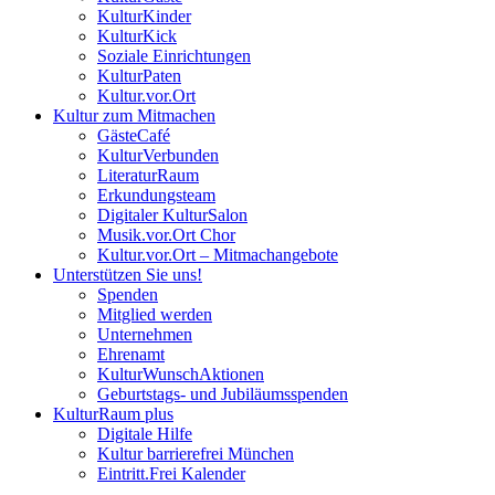
KulturKinder
KulturKick
Soziale Einrichtungen
KulturPaten
Kultur.vor.Ort
Kultur zum Mitmachen
GästeCafé
KulturVerbunden
LiteraturRaum
Erkundungsteam
Digitaler KulturSalon
Musik.vor.Ort Chor
Kultur.vor.Ort – Mitmachangebote
Unterstützen Sie uns!
Spenden
Mitglied werden
Unternehmen
Ehrenamt
KulturWunschAktionen
Geburtstags- und Jubiläumsspenden
KulturRaum
plus
Digitale Hilfe
Kultur barrierefrei München
Eintritt.Frei Kalender