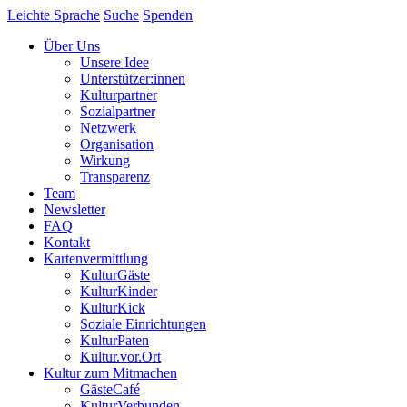
Leichte Sprache
Suche
Spenden
Über Uns
Unsere Idee
Unterstützer:innen
Kulturpartner
Sozialpartner
Netzwerk
Organisation
Wirkung
Transparenz
Team
Newsletter
FAQ
Kontakt
Kartenvermittlung
KulturGäste
KulturKinder
KulturKick
Soziale Einrichtungen
KulturPaten
Kultur.vor.Ort
Kultur zum Mitmachen
GästeCafé
KulturVerbunden