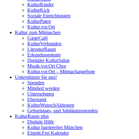
KulturKinder
KulturKick
Soziale Einrichtungen
KulturPaten
Kultur.vor.Ort
Kultur zum Mitmachen
GästeCafé
KulturVerbunden
LiteraturRaum
Erkundungsteam
Digitaler KulturSalon
Musik.vor.Ort Chor
Kultur.vor.Ort – Mitmachangebote
Unterstützen Sie uns!
Spenden
Mitglied werden
Unternehmen
Ehrenamt
KulturWunschAktionen
Geburtstags- und Jubiläumsspenden
KulturRaum
plus
Digitale Hilfe
Kultur barrierefrei München
Eintritt.Frei Kalender