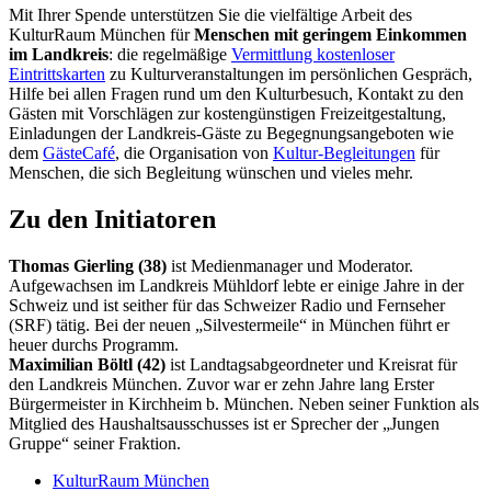
Mit Ihrer Spende unterstützen Sie die vielfältige Arbeit des
KulturRaum München für
Menschen mit geringem Einkommen
im Landkreis
: die regelmäßige
Vermittlung kostenloser
Eintrittskarten
zu Kulturveranstaltungen im persönlichen Gespräch,
Hilfe bei allen Fragen rund um den Kulturbesuch, Kontakt zu den
Gästen mit Vorschlägen zur kostengünstigen Freizeitgestaltung,
Einladungen der Landkreis-Gäste zu Begegnungsangeboten wie
dem
GästeCafé
, die Organisation von
Kultur-Begleitungen
für
Menschen, die sich Begleitung wünschen und vieles mehr.
Zu den Initiatoren
Thomas Gierling (38)
ist Medienmanager und Moderator.
Aufgewachsen im Landkreis Mühldorf lebte er einige Jahre in der
Schweiz und ist seither für das Schweizer Radio und Fernseher
(SRF) tätig. Bei der neuen „Silvestermeile“ in München führt er
heuer durchs Programm.
Maximilian Böltl (42)
ist Landtagsabgeordneter und Kreisrat für
den Landkreis München. Zuvor war er zehn Jahre lang Erster
Bürgermeister in Kirchheim b. München. Neben seiner Funktion als
Mitglied des Haushaltsausschusses ist er Sprecher der „Jungen
Gruppe“ seiner Fraktion.
KulturRaum München