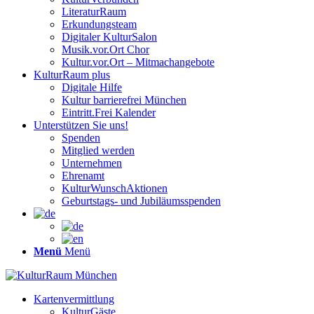
LiteraturRaum
Erkundungsteam
Digitaler KulturSalon
Musik.vor.Ort Chor
Kultur.vor.Ort – Mitmachangebote
KulturRaum
plus
Digitale Hilfe
Kultur barrierefrei München
Eintritt.Frei Kalender
Unterstützen Sie uns!
Spenden
Mitglied werden
Unternehmen
Ehrenamt
KulturWunschAktionen
Geburtstags- und Jubiläumsspenden
Menü
Menü
Kartenvermittlung
KulturGäste