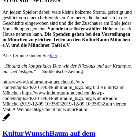
STERNDL-SPENDEN
An jedem Spielort dabei: viele kleine hölzerne Sterne, gefertigt und
gestiftet von einem befreundeten Zimmerer, die thematisch in die
Geschichte eingewoben sind und die der Zuschauer am Ende jeder
Vorstellung gegen eine
Spende in selbstgewählter Höhe
mit nach
Hause nehmen kann.
Die Spenden gehen bei den Vorstellungen
in München zu gleichen Teilen an den KulturRaum München
e.V. und die Münchner Tafel e.V.
Alle Termine finden Sie
hier
…
„Sie sind ein kongeniales Duo wie der Nikolaus und der Krampus,
nur viel lustiger.“ –
Süddeutsche Zeitung
https://www.kulturraum-muenchen.de/wp-
content/uploads/2018/03/kulturraum_logo.png
0
0
KulturRaum
München
https://www.kulturraum-muenchen.de/wp-
content/uploads/2018/03/kulturraum_logo.png
KulturRaum
München
2019-12-09 10:35:03
2019-12-09 10:35:03
Zum vierten
Mal: A Weihnachtsgschicht für KulturRaum!
KulturWunschBaum auf dem