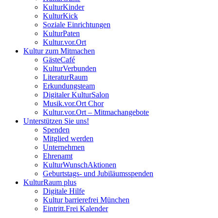
KulturKinder
KulturKick
Soziale Einrichtungen
KulturPaten
Kultur.vor.Ort
Kultur zum Mitmachen
GästeCafé
KulturVerbunden
LiteraturRaum
Erkundungsteam
Digitaler KulturSalon
Musik.vor.Ort Chor
Kultur.vor.Ort – Mitmachangebote
Unterstützen Sie uns!
Spenden
Mitglied werden
Unternehmen
Ehrenamt
KulturWunschAktionen
Geburtstags- und Jubiläumsspenden
KulturRaum
plus
Digitale Hilfe
Kultur barrierefrei München
Eintritt.Frei Kalender