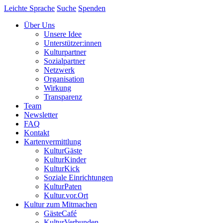
Leichte Sprache
Suche
Spenden
Über Uns
Unsere Idee
Unterstützer:innen
Kulturpartner
Sozialpartner
Netzwerk
Organisation
Wirkung
Transparenz
Team
Newsletter
FAQ
Kontakt
Kartenvermittlung
KulturGäste
KulturKinder
KulturKick
Soziale Einrichtungen
KulturPaten
Kultur.vor.Ort
Kultur zum Mitmachen
GästeCafé
KulturVerbunden