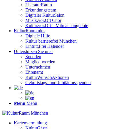
LiteraturRaum
Erkundungsteam
Digitaler KulturSalon
Musik.vor.Ort Chor
Kultur.vor.Ort – Mitmachangebote
KulturRaum
plus
Digitale Hilfe
Kultur barrierefrei München
Eintritt.Frei Kalender
Unterstützen Sie uns!
Spenden
Mitglied werden
Unternehmen
Ehrenamt
KulturWunschAktionen
Geburtstags- und Jubiläumsspenden
Menü
Menü
Kartenvermittlung
KulturGäste