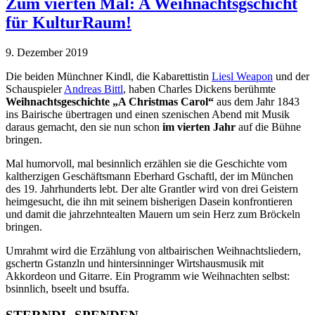
Zum vierten Mal: A Weihnachtsgschicht
für KulturRaum!
9. Dezember 2019
Die beiden Münchner Kindl, die Kabarettistin
Liesl Weapon
und der
Schauspieler
Andreas Bittl
, haben Charles Dickens berühmte
Weihnachtsgeschichte „A Christmas Carol“
aus dem Jahr 1843
ins Bairische übertragen und einen szenischen Abend mit Musik
daraus gemacht, den sie nun schon
im vierten Jahr
auf die Bühne
bringen.
Mal humorvoll, mal besinnlich erzählen sie die Geschichte vom
kaltherzigen Geschäftsmann Eberhard Gschaftl, der im München
des 19. Jahrhunderts lebt. Der alte Grantler wird von drei Geistern
heimgesucht, die ihn mit seinem bisherigen Dasein konfrontieren
und damit die jahrzehntealten Mauern um sein Herz zum Bröckeln
bringen.
Umrahmt wird die Erzählung von altbairischen Weihnachtsliedern,
gschertn Gstanzln und hintersinninger Wirtshausmusik mit
Akkordeon und Gitarre. Ein Programm wie Weihnachten selbst:
bsinnlich, bseelt und bsuffa.